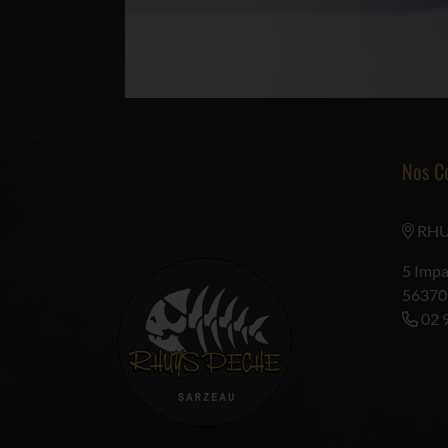
Nos C
RHU
5 Impa
56370
02 