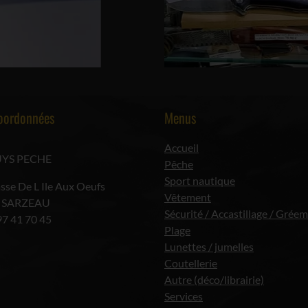
oordonnées
Menus
Accueil
YS PECHE
Pêche
Sport nautique
sse De L Ile Aux Oeufs
Vêtement
 SARZEAU
Sécurité / Accastillage / Grée
97 41 70 45
Plage
Lunettes / jumelles
Coutellerie
Autre (déco/librairie)
Services